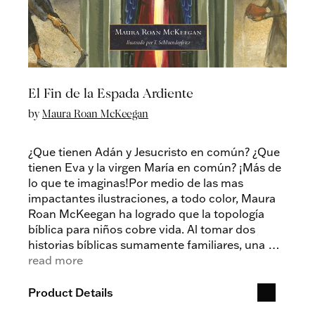
El Fin de la Espada Ardiente
by
Maura Roan McKeegan
¿Que tienen Adán y Jesucristo en común? ¿Que
tienen Eva y la virgen María en común? ¡Más de
lo que te imaginas!Por medio de las mas
impactantes ilustraciones, a todo color, Maura
Roan McKeegan ha logrado que la topología
bíblica para niños cobre vida. Al tomar dos
historias bíblicas sumamente familiares, una del
Antiguo Testamento y la otra del Nuevo
read more
Testamento, esta obra permite que los niños
puedan ver como las figuras, o tipos, bíblicos
Product Details
emergen de las paginas de las sagradas